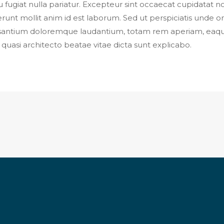
u fugiat nulla pariatur. Excepteur sint occaecat cupidatat no
erunt mollit anim id est laborum. Sed ut perspiciatis unde o
santium doloremque laudantium, totam rem aperiam, eaque
t quasi architecto beatae vitae dicta sunt explicabo.