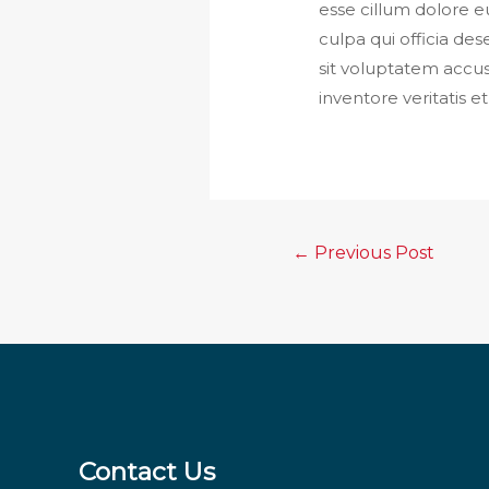
esse cillum dolore e
culpa qui officia des
sit voluptatem accu
inventore veritatis e
Post
←
Previous Post
navigation
Contact Us