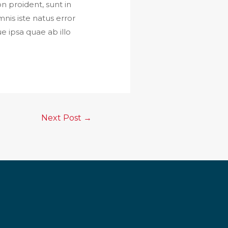
n proident, sunt in
mnis iste natus error
 ipsa quae ab illo
Next Post
→