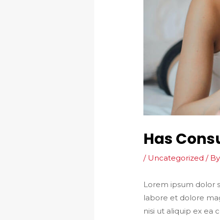
Has Cons
/
Uncategorized
/ B
Lorem ipsum dolor si
labore et dolore mag
nisi ut aliquip ex e